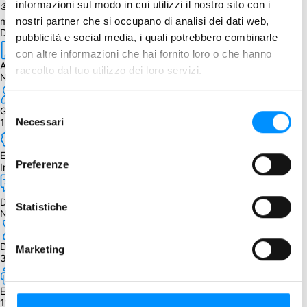
informazioni sul modo in cui utilizzi il nostro sito con i
💰 Ottieni l'1% di 
cashback in WeeCoin
 selezionando Stripe come 
metodo di pagamento!
nostri partner che si occupano di analisi dei dati web,
Dettagli
pubblicità e social media, i quali potrebbero combinarle
con altre informazioni che hai fornito loro o che hanno
Autore
raccolto dal tuo utilizzo dei loro servizi.
Nao Shimamura (シマムラナオ)
Selezione
Giocatori
Necessari
1 - 5
del
consenso
Edizione
Preferenze
Inglese
Dipendenza dalla lingua
Statistiche
Nessuna
Durata
Marketing
30 min.
Età
11+