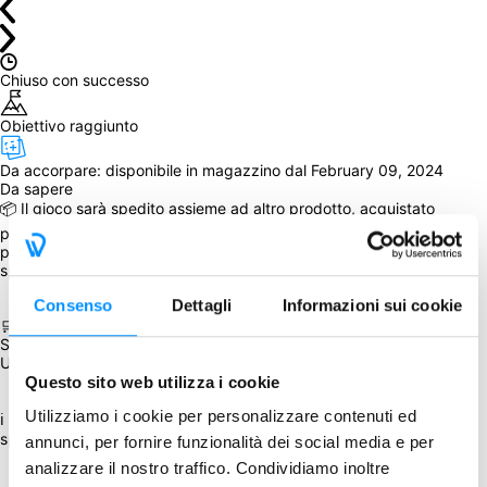
Chiuso con successo
Obiettivo raggiunto
Da accorpare: 
disponibile in magazzino dal February 09, 2024
Da sapere
📦 Il gioco sarà spedito assieme ad altro prodotto, acquistato 
precedentemente, in questa occasione (minimo 3 giochi) o 
partecipando a un GA successivo, per il quale sia prevista la 
spedizione.
Consenso
Dettagli
Informazioni sui cookie
🛒 È possibile aggiungere Chomp, l'espansione Chomp: Flyers & 
Scavengers, Sail, l'espansione Sail: Seafarer Expansion e gli 
Upgrade Kit disponibili durante il processo d'acquisto.
Questo sito web utilizza i cookie
Utilizziamo i cookie per personalizzare contenuti ed
ℹ La percentuale di sconto è stata applicata al prezzo di listino più 
spese di spedizione previste dall’editore.
annunci, per fornire funzionalità dei social media e per
analizzare il nostro traffico. Condividiamo inoltre