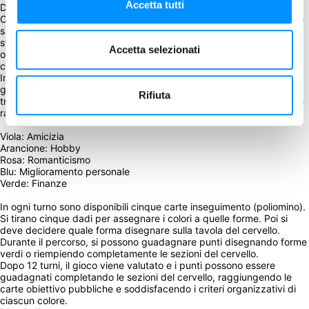
Accetta tutti
Descrizione
Come si può far stare tutta questa "roba" nella propria testa? Come 
si fa a organizzarla in modo divertente e appagante, senza che sia 
stressante? I dadi (proprio come la vita) vi tireranno le cose, ma voi 
Accetta selezionati
organizzate i vostri obiettivi e le vostre priorità (polimini) nel vostro 
cervello.
Inspirare... espirare... raggiungere la serenità! Mind Space è un 
gioco riflessivo in cui i giocatori cercano di trovare calma e 
Rifiuta
tranquillità aggiungendo attività al proprio cervello. Ogni obiettivo è 
rappresentato da una forma di poliomino di un determinato colore.
Viola: Amicizia
Arancione: Hobby
Rosa: Romanticismo
Blu: Miglioramento personale
Verde: Finanze
In ogni turno sono disponibili cinque carte inseguimento (poliomino). 
Si tirano cinque dadi per assegnare i colori a quelle forme. Poi si 
deve decidere quale forma disegnare sulla tavola del cervello.
Durante il percorso, si possono guadagnare punti disegnando forme 
verdi o riempiendo completamente le sezioni del cervello. 
Dopo 12 turni, il gioco viene valutato e i punti possono essere 
guadagnati completando le sezioni del cervello, raggiungendo le 
carte obiettivo pubbliche e soddisfacendo i criteri organizzativi di 
ciascun colore.