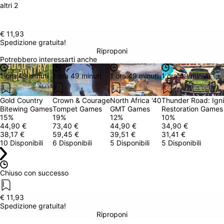
altri 2
€ 11,93
Spedizione gratuita!
Riproponi
Potrebbero interessarti anche
1 ora 49 minuti
1 ora 49 minuti
1 ora 49 minuti
1 ora 49 minuti
Gold Country
Crown & Courage
North Africa '40
Thunder Road: Igni
Bitewing Games
Tompet Games
GMT Games
Restoration Games
15
%
19
%
12
%
10
%
44,90 €
73,40 €
44,90 €
34,90 €
38,17 €
59,45 €
39,51 €
31,41 €
10 Disponibili
6 Disponibili
5 Disponibili
5 Disponibili
Chiuso con successo
€ 11,93
Spedizione gratuita!
Riproponi