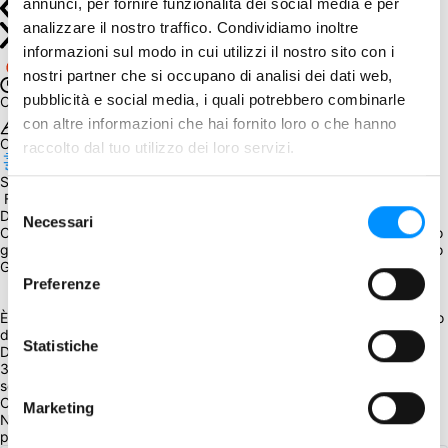
annunci, per fornire funzionalità dei social media e per
analizzare il nostro traffico. Condividiamo inoltre
informazioni sul modo in cui utilizzi il nostro sito con i
nostri partner che si occupano di analisi dei dati web,
pubblicità e social media, i quali potrebbero combinarle
Chiuso con successo
con altre informazioni che hai fornito loro o che hanno
Obiettivo raggiunto
raccolto dal tuo utilizzo dei loro servizi.
Spedizione prevista entro il
 February 18, 2022
Selezione
Da sapere
Necessari
del
Considerando l'importo, le monete saranno spedite assieme ad altro 
gioco, già acquistato o da acquistare partecipando a un successivo 
consenso
GA.
Preferenze
È possibile aggiungere le monete per Pax Viking durante il processo 
d'acquisto.
Statistiche
Descrizione
34 monete in metallo per sostituire i Fiorini di plastica presenti nella 
scatola e 4 gemme di plastica rosse, del valore di 5 Fiorini.
Commenti
Marketing
Non ci sono ancora commenti sotto questo post. Commenta per 
primo!