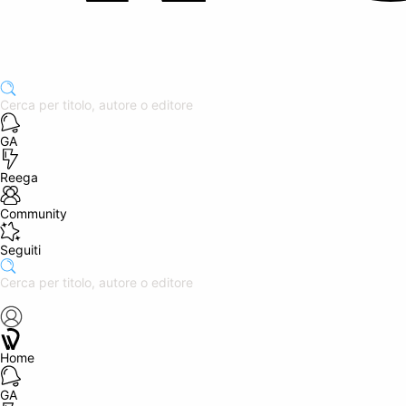
GA
Reega
Community
Seguiti
Home
GA