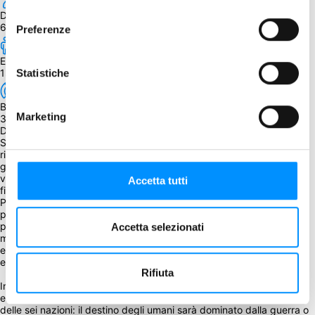
consenso
Durata
60 - 180 min.
Preferenze
Età
13+
Statistiche
BGG Weight
Marketing
3,00
Descrizione
Sono trascorsi anni dalla caduta della barriera magica e dalla 
riscoperta del cuore di Hyperborea. Le sei fazioni sono ancora in 
guerra tra loro, sono sempre alla ricerca di armi più potenti per 
vincerla e, scavando nelle antiche cripte, pensano di averle 
Accetta tutti
finalmente trovate.
Poco prima della loro improvvisa distruzione, i maghi della civiltà 
perduta riversarono le loro anime in oggetti magici di immenso 
potere: le anime malvagie sono diventate cubi dell’Anima neri, 
Accetta selezionati
mentre quelle buone sono diventate cubi dell’Anima bianchi. Tutto 
era nascosto in archi sacri, chiamati Reliquie, che non potevano 
essere controllati da altri.
Rifiuta
In Hyperborea: Light & Shadow queste potenti Reliquie forniscono 
enormi conoscenze e poteri e i cubi dell’Anima sono ora nelle mani 
delle sei nazioni: il destino degli umani sarà dominato dalla guerra o 