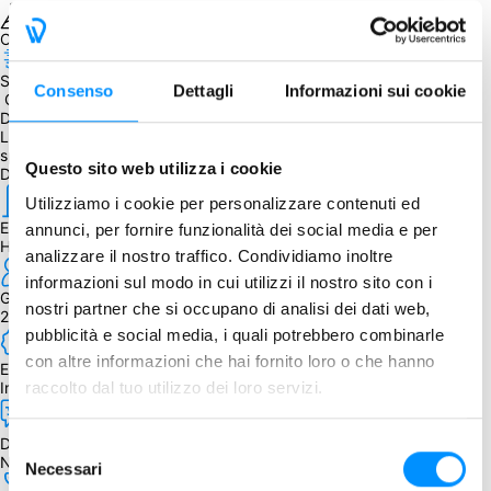
Obiettivo raggiunto
Spedizione prevista entro il
Consenso
Dettagli
Informazioni sui cookie
 October 15, 2021
Da sapere
La percentuale di sconto è stata applicata al prezzo di listino più le 
spese di spedizione previste dall'editore.
Questo sito web utilizza i cookie
Dettagli
Utilizziamo i cookie per personalizzare contenuti ed
Editore
annunci, per fornire funzionalità dei social media e per
Hack and Slash Games
analizzare il nostro traffico. Condividiamo inoltre
informazioni sul modo in cui utilizzi il nostro sito con i
Giocatori
nostri partner che si occupano di analisi dei dati web,
2 - 6
pubblicità e social media, i quali potrebbero combinarle
con altre informazioni che hai fornito loro o che hanno
Edizione
raccolto dal tuo utilizzo dei loro servizi.
Inglese
Dipendenza dalla lingua
Selezione
Nessuna. Disponibile regolamento in italiano
Necessari
del