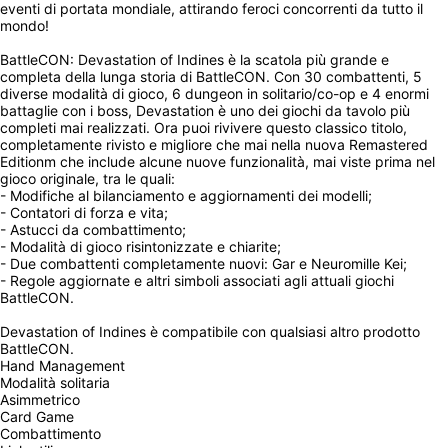
eventi di portata mondiale, attirando feroci concorrenti da tutto il 
mondo!
BattleCON: Devastation of Indines è la scatola più grande e 
completa della lunga storia di BattleCON. Con 30 combattenti, 5 
diverse modalità di gioco, 6 dungeon in solitario/co-op e 4 enormi 
battaglie con i boss, Devastation è uno dei giochi da tavolo più 
completi mai realizzati. Ora puoi rivivere questo classico titolo, 
completamente rivisto e migliore che mai nella nuova Remastered 
Editionm che include alcune nuove funzionalità, mai viste prima nel 
gioco originale, tra le quali:
- Modifiche al bilanciamento e aggiornamenti dei modelli;
- Contatori di forza e vita;
- Astucci da combattimento;
- Modalità di gioco risintonizzate e chiarite;
- Due combattenti completamente nuovi: Gar e Neuromille Kei;
- Regole aggiornate e altri simboli associati agli attuali giochi 
BattleCON.
Devastation of Indines è compatibile con qualsiasi altro prodotto 
BattleCON.
Hand Management
Modalità solitaria
Asimmetrico
Card Game
Combattimento