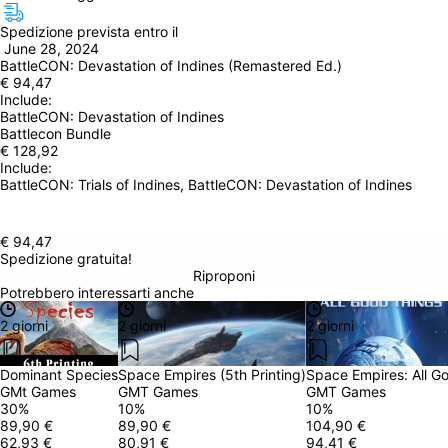
Spedizione prevista entro il
 June 28, 2024
BattleCON: Devastation of Indines (Remastered Ed.)
€ 94,47
Include: 
BattleCON: Devastation of Indines
Battlecon Bundle
€ 128,92
Include: 
BattleCON: Trials of Indines, BattleCON: Devastation of Indines
€ 94,47
Spedizione gratuita!
Riproponi
Potrebbero interessarti anche
2 giorni
2 giorni
2 giorni
Dominant Species
Space Empires (5th Printing)
Space Empires: All G
GMt Games
GMT Games
GMT Games
30
%
10
%
10
%
89,90 €
89,90 €
104,90 €
62,93 €
80,91 €
94,41 €