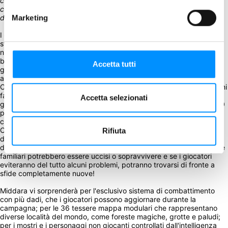
completamente basata sulla narrazione, con oltre 90 ore di 
contenuti. Durante la narrazione tu e tre dei tuoi amici affronterete 
decisioni reali che cambieranno il corso della storia e il suo finale.
Marketing
I giocatori affronteranno molti pericolosi avversari nel corso della 
storia e prenderanno parte ad accesi combattimenti con questi 
nemici. Middara presenta un innovativo sistema di combattimento 
basato su dadi. In base al loro equipaggiamento e alle loro abilità, i 
Accetta tutti
giocatori avranno accesso a combinazioni uniche di due dadi che 
aumenteranno, in diversi modi, il loro potenziale di attacco e danno. 
Oltre ai numeri, i dadi hanno un particolare insieme di simboli su ogni 
faccia, che potranno essere spesi in base alle armi e alle abilità dei 
Accetta selezionati
giocatori. Con nove diversi tipi di dadi, oltre 110 abilità uniche e 150 
pezzi unici di equipaggiamento, le possibilità per le diverse 
configurazioni dei personaggi sono infinite.
Ciò che rende Middara così avvincente è che i risultati delle 
Rifiuta
decisioni e degli incontri della storia hanno effetti di vasta portata, 
determinanti sul prosieguo e sulla risoluzione dell'avventura. Amici e 
familiari potrebbero essere uccisi o sopravvivere e se i giocatori 
eviteranno del tutto alcuni problemi, potranno trovarsi di fronte a 
sfide completamente nuove!
Middara vi sorprenderà per l'esclusivo sistema di combattimento 
con più dadi, che i giocatori possono aggiornare durante la 
campagna; per le 36 tessere mappa modulari che rappresentano 
diverse località del mondo, come foreste magiche, grotte e paludi; 
per i mostri e i personaggi non giocanti controllati dall'intelligenza 