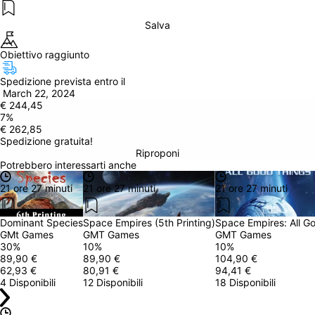
Salva
Obiettivo raggiunto
Spedizione prevista entro il
 March 22, 2024
€ 244,45
7
%
€ 262,85
Spedizione gratuita!
Riproponi
Potrebbero interessarti anche
21 ore 27 minuti
21 ore 27 minuti
21 ore 27 minuti
Dominant Species
Space Empires (5th Printing)
Space Empires: All G
GMt Games
GMT Games
GMT Games
30
%
10
%
10
%
89,90 €
89,90 €
104,90 €
62,93 €
80,91 €
94,41 €
4 Disponibili
12 Disponibili
18 Disponibili