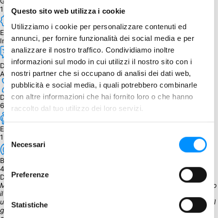
Giocatori
1 - 4
Questo sito web utilizza i cookie
Utilizziamo i cookie per personalizzare contenuti ed
Edizione
annunci, per fornire funzionalità dei social media e per
Inglese
analizzare il nostro traffico. Condividiamo inoltre
informazioni sul modo in cui utilizzi il nostro sito con i
Dipendenza dalla lingua
nostri partner che si occupano di analisi dei dati web,
Alta
pubblicità e social media, i quali potrebbero combinarle
con altre informazioni che hai fornito loro o che hanno
Durata
60 - 2400 min.
raccolto dal tuo utilizzo dei loro servizi.
Età
Selezione
15+
Necessari
del
consenso
BGG Weight
4.06
Preferenze
Descrizione
Middara è un gioco cooperativo per 1 - 4 giocatori, i quali assumono 
il ruolo di un gruppo di avventurieri in un'ambientazione fantasy 
ultramoderna, che esiste accanto alla nostra stessa Terra. Durante il 
Statistiche
gioco, essi sperimenteranno un'avventura profonda e 