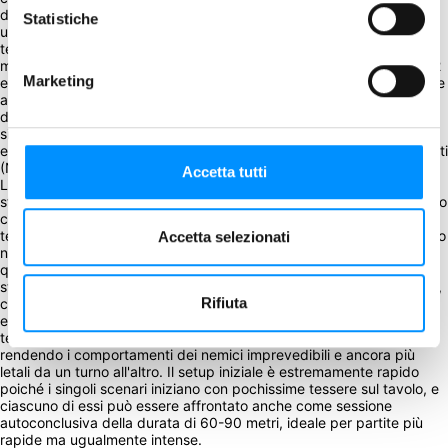
del 2002. Nei panni dei membri della S.T.A.R.S., i giocatori devono 
Statistiche
unire le forze per esplorare la sinistra magione, affrontando una 
terrificante campagna a mondo aperto. Sviluppato sullo stesso 
motore survival horror dei precedenti titoli dedicati a Resident Evil 2 
Marketing
e Resident Evil 3, questo capitolo introduce una serie di meccaniche 
aggiornate: l'esplorazione diventa dinamica, i corridoi e le stanze 
della mappa vengono posizionati progressivamente man mano che 
si aprono le porte, e i giocatori sono chiamati a risolvere ingegnosi 
enigmi per sbloccare i passaggi o a inviare i personaggi non giocanti 
(NPC) in preziose missioni secondarie.

Accetta tutti
La gestione delle risorse è l'autentico fulcro dell'esperienza 
strategica. In una campagna che si estende per oltre 27 ore di gioco 
complessive, ogni singola decisione ha conseguenze a lungo 
termine: ogni proiettile va contato con attenzione e il combattimento 
Accetta selezionati
non rappresenta quasi mai l'unica via di fuga. Saper valutare 
quando attaccare i mostri o quando optare per una ritirata 
strategica è fondamentale per la sopravvivenza del gruppo. Inoltre, 
Rifiuta
con il proseguire dell'avventura, il livello di pericolo della villa si 
evolve e aumenta costantemente; i mazzi degli incontri e della 
tensione cambiano nel tempo, introducendo carte inedite e 
rendendo i comportamenti dei nemici imprevedibili e ancora più 
letali da un turno all'altro. Il setup iniziale è estremamente rapido 
poiché i singoli scenari iniziano con pochissime tessere sul tavolo, e 
ciascuno di essi può essere affrontato anche come sessione 
autoconclusiva della durata di 60-90 metri, ideale per partite più 
rapide ma ugualmente intense.
