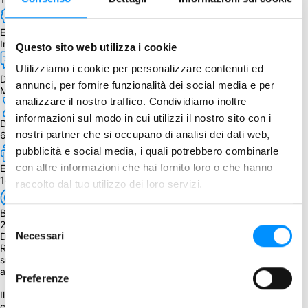
Edizione
Inglese
Questo sito web utilizza i cookie
Utilizziamo i cookie per personalizzare contenuti ed
Dipendenza dalla lingua
annunci, per fornire funzionalità dei social media e per
Medio-alta
analizzare il nostro traffico. Condividiamo inoltre
informazioni sul modo in cui utilizzi il nostro sito con i
Durata
nostri partner che si occupano di analisi dei dati web,
60 - 90 min.
pubblicità e social media, i quali potrebbero combinarle
con altre informazioni che hai fornito loro o che hanno
Età
14+
raccolto dal tuo utilizzo dei loro servizi.
BGG Weight
Selezione
2.70
Necessari
Descrizione
del
Resident Evil: The Board Game è il gioco da tavolo cooperativo di 
consenso
survival horror per 1-4 giocatori che porta sul tavolo le terrificanti 
atmosfere della celebre villa Spencer.

Preferenze
Il gioco ti proietta direttamente nell'oscurità del primo, storico 
capitolo della saga, basandosi fedelmente sul remake videoludico 