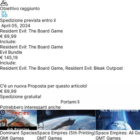
Obiettivo raggiunto
Spedizione prevista entro il
 April 05, 2024
Resident Evil: The Board Game
€ 89,99
Include: 
Resident Evil: The Board Game
Evil Bundle
€ 145,19
Include: 
Resident Evil: The Board Game, Resident Evil: Bleak Outpost
C'è un 
nuova Proposta
 per questo articolo!
€ 89,99
Spedizione gratuita!
Portami lì
Potrebbero interessarti anche
2 giorni
2 giorni
2 giorni
Dominant Species
Space Empires (5th Printing)
Space Empires: All G
GMt Games
GMT Games
GMT Games