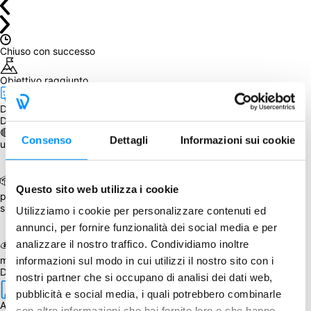
Chiuso con successo
Obiettivo raggiunto
Da accorpare: 
disponibile in magazzino dal May 17, 2024
Da sapere
🔴 Ritira alla Play, scrivendolo nelle note, e riceverai alla consegna 
Consenso
Dettagli
Informazioni sui cookie
un codice sconto del 5% per il prossimo acquisto! 
📦 Il gioco sarà spedito assieme ad altro prodotto, acquistato 
Questo sito web utilizza i cookie
precedentemente o partecipando a un GA successivo, per il quale 
sia prevista la spedizione.
Utilizziamo i cookie per personalizzare contenuti ed
annunci, per fornire funzionalità dei social media e per
💰 Ottieni l'1% di cashback in WeeCoin selezionando Stripe come 
analizzare il nostro traffico. Condividiamo inoltre
metodo di pagamento!
informazioni sul modo in cui utilizzi il nostro sito con i
Dettagli
nostri partner che si occupano di analisi dei dati web,
pubblicità e social media, i quali potrebbero combinarle
Autore
con altre informazioni che hai fornito loro o che hanno