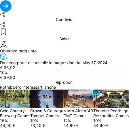
Condividi
Salva
Obiettivo raggiunto
Da accorpare: 
disponibile in magazzino dal May 17, 2024
€ 35,92
10
%
€ 39,90
Riproponi
Potrebbero interessarti anche
11 ore 58 minuti
11 ore 58 minuti
11 ore 58 minuti
11 ore 58 minuti
Gold Country
Crown & Courage
North Africa '40
Thunder Road: Igni
Bitewing Games
Tompet Games
GMT Games
Restoration Games
15
%
19
%
12
%
10
%
44,90 €
73,40 €
44,90 €
34,90 €