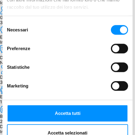
Iori Tsukinami (月並いおり)
raccolto dal tuo utilizzo dei loro servizi.
Giocatori
3 - 4
Selezione
Necessari
del
Edizione
consenso
Inglese
Preferenze
Dipendenza dalla lingua
Nessuna
Statistiche
Durata
30 - 60 min.
Marketing
Età
12+
Accetta tutti
BGG Weight
2.17
Descrizione
In marcia verso Kyoto! Prendete il comando del vostro esercito e 
Accetta selezionati