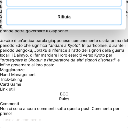
sconfiggete tutti i Daimyo che vi bloccano la strada! In marcia! Verso 
la vittoria! In marcia! Kachidoki!
Joraku è un gioco di controllo d'area che richiede un'azione di gioco. 
Sbaragliate gli avversari con il gioco tattico delle carte, usate i vostri 
Rifiuta
fedeli samurai per ottenere il controllo delle aree e costruire il vostro 
prestigio. Solo il Daimyo con la reputazione più alta e il bastone più 
grande potrà governare il Giappone!
Joraku
 è un'antica parola giapponese comunemente usata prima del 
periodo Edo che significa 
"andare a Kyoto". 
In particolare, durante il 
periodo Sengoku, 
Joraku
 si riferisce all'atto dei signori della guerra 
locali, i Daimyo, di far marciare i loro eserciti verso Kyoto per 
"proteggere lo Shogun e l'Imperatore da altri signori disonesti"
 e 
infine governare al loro posto.
Maggioranze
Hand Management
Trick-taking
Card Game
Link utili
BGG
Rules
Commenti
Non ci sono ancora commenti sotto questo post. Commenta per 
primo!