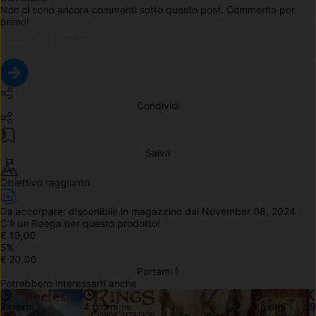
Non ci sono ancora commenti sotto questo post. Commenta per 
primo!
Condividi
Salva
Obiettivo raggiunto
Da accorpare: 
disponibile in magazzino dal November 08, 2024
C'è un 
Reega
 per questo prodotto!
€ 19,00
5
%
€ 20,00
Portami lì
Potrebbero interessarti anche
2 giorni
4 giorni
9 giorni
9