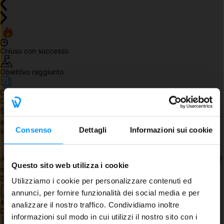
Chiuso con successo
Obiettivo raggiunto
Da accorpare: 
disponibile in magazzino dal November 08, 2024
Da sapere
📦 L'espansione sarà spedita assieme ad altro prodotto, 
acquistato precedentemente o partecipando a un GA 
Consenso
Dettagli
Informazioni sui cookie
successivo, per il quale sia prevista la spedizione.
💰 Ottieni l'1% di cashback in WeeCoin selezionando Stripe come 
Questo sito web utilizza i cookie
metodo di pagamento!
Dettagli
Utilizziamo i cookie per personalizzare contenuti ed
annunci, per fornire funzionalità dei social media e per
Autore
analizzare il nostro traffico. Condividiamo inoltre
Dani Garcia
informazioni sul modo in cui utilizzi il nostro sito con i