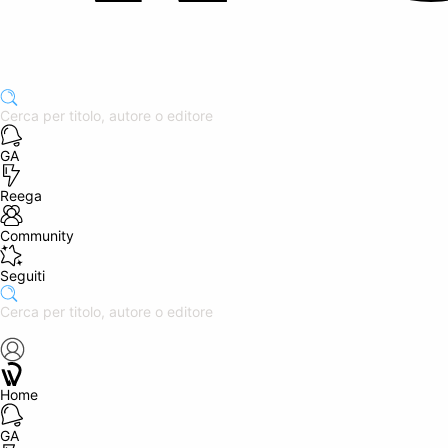
GA
Reega
Community
Seguiti
Home
GA