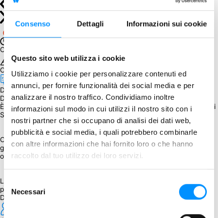
Consenso
Dettagli
Informazioni sui cookie
Chiuso con successo
Questo sito web utilizza i cookie
Obiettivo raggiunto
Utilizziamo i cookie per personalizzare contenuti ed
annunci, per fornire funzionalità dei social media e per
Da accorpare: 
disponibile in magazzino dal March 10, 2023
analizzare il nostro traffico. Condividiamo inoltre
Da sapere
È possibile acquistare anche i Moduli 2 ,3, 4, il Neoprene Mat, i Dadi 
informazioni sul modo in cui utilizzi il nostro sito con i
Spectral Factories e il Tools 1 durante il processo d'acquisto. 
nostri partner che si occupano di analisi dei dati web,
pubblicità e social media, i quali potrebbero combinarle
Considerando il prezzo, l'espansione sarà spedita assieme ad altro 
con altre informazioni che hai fornito loro o che hanno
gioco/espansione, acquistato precedentemente, in questa 
raccolto dal tuo utilizzo dei loro servizi.
occasione (almeno 3 moduli) o partecipando a un GA successivo. 
La percentuale di sconto è stata applicata al prezzo di listino o 
Selezione
preordine più le spese di spedizione previste dall'editore.
Necessari
del
Dettagli
consenso