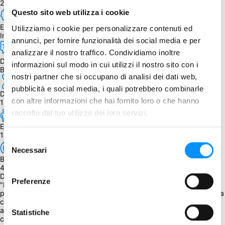
2 - 5
Questo sito web utilizza i cookie
Edizione
Utilizziamo i cookie per personalizzare contenuti ed
Inglese
annunci, per fornire funzionalità dei social media e per
analizzare il nostro traffico. Condividiamo inoltre
Dipendenza dalla lingua
informazioni sul modo in cui utilizzi il nostro sito con i
Bassa, poco testo sulle carte
nostri partner che si occupano di analisi dei dati web,
pubblicità e social media, i quali potrebbero combinarle
Durata
con altre informazioni che hai fornito loro o che hanno
120 - 240 min.
raccolto dal tuo utilizzo dei loro servizi.
Età
14+
Selezione
Necessari
del
BGG Weight
consenso
4,20
Descrizione
Preferenze
"Limonata? Volete limonata? Dove siamo andati a finire? Voglio 
pubblicità per gli hamburger su tutti i canali, ogni 15 minuti. Siamo la 
casa dell'originale Burger, non un paradiso di salute hippie. Mettete 
anche un cartellone accanto a quella nuova casa all'angolo. Voglio 
Statistiche
che desiderino birra ogni secondo che si siedono nel loro nuovo 