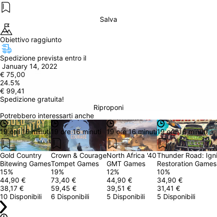
Salva
Obiettivo raggiunto
Spedizione prevista entro il
 January 14, 2022
€ 75,00
24.5
%
€ 99,41
Spedizione gratuita!
Riproponi
Potrebbero interessarti anche
19 ore 16 minuti
19 ore 16 minuti
19 ore 16 minuti
19 ore 16 minuti
Gold Country
Crown & Courage
North Africa '40
Thunder Road: Igni
Bitewing Games
Tompet Games
GMT Games
Restoration Games
15
%
19
%
12
%
10
%
44,90 €
73,40 €
44,90 €
34,90 €
38,17 €
59,45 €
39,51 €
31,41 €
10 Disponibili
6 Disponibili
5 Disponibili
5 Disponibili