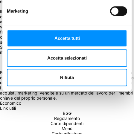
elegante giardino."
Marketing
Il nuovo tirocinante trema davanti al CEO e cerca di sottolineare 
educatamente che…"Come si fa a dire che non abbiamo 
abbastanza personale? Il direttore delle risorse umane riferisce a 
voi. Assumete più persone! Addestratele! Ma qualunque cosa 
facciate, non pagare loro alcun salario reale. Non sono entrato nel 
commercio per diventare povero. Licenziate quel direttore, mi sta 
Accetta tutti
solo costando soldi. D'ora in poi, venderemo hamburger gourmet. 
Stessa merda, il doppio del prezzo. Fai venire qui il mio direttore 
Accetta selezionati
Food Chain Magnate è un gioco di strategia sulla costruzione di una 
Rifiuta
catena di fast food. L'obiettivo è quello di costruire la vostra impresa 
utilizzando un sistema di gestione card-driven delle risorse (umane). 
I giocatori competono su una mappa variabile della città, con 
acquisti, marketing, vendite e su un mercato del lavoro per i membri 
Economico
Link utili
BGG
Regolamento
Carte dipendenti
Menù
Carte milestone