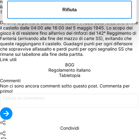
resistenza austriaca e a prigionieri di guerra francesi da poco 
liberati, assieme difesro un castello austriaco contro l'attacco della 
Rifiuta
17a Divisione SS Panzergrenadier.
Durante la partita a Castle Itter, assumi il ruolo della forza che difese 
il castello dalle 04:00 alle 16:00 del 5 maggio 1945. Lo scopo del 
gioco è di resistere fino all’arrivo dei rinforzi del 142° Reggimento di 
Fanteria (arrivando alla fine del mazzo di carte SS), evitando che 
queste raggiungano il castello. Guadagni punti per ogni difensore 
che sopravvive all’assalto e perdi punti per ogni segnalino SS che 
rimane sul tabellone alla fine della partita.
Link utili
BGG
Regolamento italiano
Tabletopia
Commenti
Non ci sono ancora commenti sotto questo post. Commenta per 
primo!
Condividi