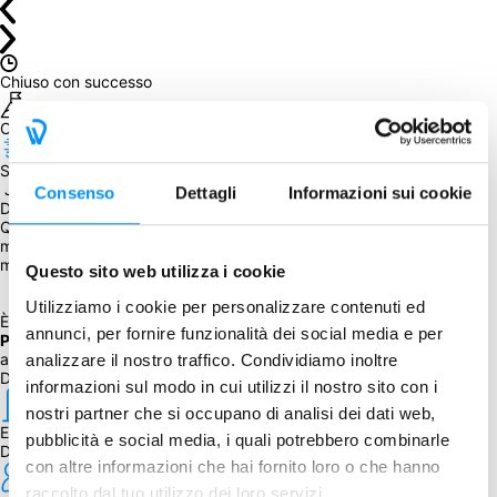
Chiuso con successo
Obiettivo raggiunto
Spedizione prevista entro il
 January 14, 2022
Consenso
Dettagli
Informazioni sui cookie
Da sapere
Questo è un Reega, ovvero un acquisto di giochi disponibili in 
magazzino, pertanto non sarà necessario raggiungere un numero 
minimo di adesioni.
Questo sito web utilizza i cookie
Utilizziamo i cookie per personalizzare contenuti ed
È possibile acquistare anche 
Pavlos' House
 e 
Soldiers in 
annunci, per fornire funzionalità dei social media e per
Postmen's Uniforms
 selezionando l'opzione corrispondente o 
aggiungerli separatemente durante il processo d'acquisto.
analizzare il nostro traffico. Condividiamo inoltre
Dettagli
informazioni sul modo in cui utilizzi il nostro sito con i
nostri partner che si occupano di analisi dei dati web,
Editore
pubblicità e social media, i quali potrebbero combinarle
DVG
con altre informazioni che hai fornito loro o che hanno
raccolto dal tuo utilizzo dei loro servizi.