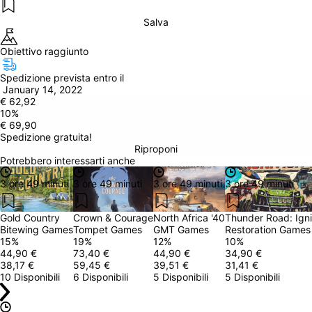
Salva
Obiettivo raggiunto
Spedizione prevista entro il
 January 14, 2022
€ 62,92
10
%
€ 69,90
Spedizione gratuita!
Riproponi
Potrebbero interessarti anche
3 ore 49 minuti
3 ore 49 minuti
3 ore 49 minuti
3 ore 49 minuti
Gold Country
Crown & Courage
North Africa '40
Thunder Road: Igni
Bitewing Games
Tompet Games
GMT Games
Restoration Games
15
%
19
%
12
%
10
%
44,90 €
73,40 €
44,90 €
34,90 €
38,17 €
59,45 €
39,51 €
31,41 €
10 Disponibili
6 Disponibili
5 Disponibili
5 Disponibili