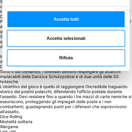
Seconda Guerra Mondiale, le forze tedesche si mossero per 
conquistare le installazioni polacche a Danzica. Due delle 
installazioni erano in stato di allerta e avevano l'ordine di resistere: il 
Deposito di transito militare sulla penisola di Westerplatte e l'Ufficio 
Accetta tutti
Postale polacco n. 1. Il personale dell'ufficio postale respinse ripetuti 
assalti e fu costretto ad arrendersi solo dopo un giorno di assedio, 
quando l'ufficio postale fu cosparso di benzina e dato alle fiamme. 
Sebbene la propaganda tedesca considerasse inutili e fallimentari 
Accetta selezionati
questi atti di sfida, furono visti dal popolo polacco come simbolici 
della loro posizione contro un aggressore materialmente superiore.
In Soldiers in Postmen's Uniforms prendi il controllo dei valorosi 
Rifiuta
difensori dell'Ufficio Postale polacco n. 1 nella Città Libera di 
Danzica durante il primo giorno della Seconda Guerra Mondiale. 
Sotto il tuo comando, i difensori devono respingere gli attacchi 
implacabili della Danzica Schutzpolizei e di due unità delle SS 
tedesche.
L'obiettivo del gioco è quello di raggiungere l'incredibile traguardo 
storico dei postini polacchi, difendendo l'ufficio postale durante 
l'assedio. Devi resistere fino a quando i tre mazzi di carte nemiche si 
esauriscono, proteggendo gli impiegati delle poste e i non 
combattenti, guadagnando punti per i difensori che sopravvivono 
all'assalto.
Dice Rolling
Modalità solitaria
Wargame
Link utili