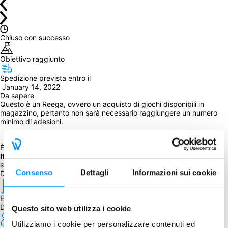
Chiuso con successo
Obiettivo raggiunto
Spedizione prevista entro il
 January 14, 2022
Da sapere
Questo è un Reega, ovvero un acquisto di giochi disponibili in 
magazzino, pertanto non sarà necessario raggiungere un numero 
minimo di adesioni.
È possibile acquistare anche 
Pavlov's House
 e 
Castle 
Itter
 selezionando l'opzione corrispondente o aggiungerli 
separatemente durante il processo d'acquisto.
Consenso
Dettagli
Informazioni sui cookie
Dettagli
Editore
DVG
Questo sito web utilizza i cookie
Utilizziamo i cookie per personalizzare contenuti ed