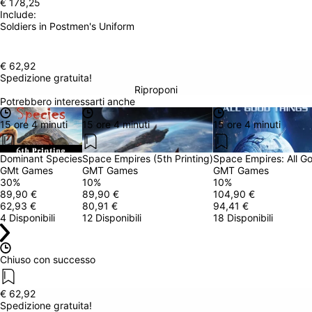
€ 178,25
Include: 
Soldiers in Postmen's Uniform
€ 62,92
Spedizione gratuita!
Riproponi
Potrebbero interessarti anche
15 ore 4 minuti
15 ore 4 minuti
15 ore 4 minuti
Dominant Species
Space Empires (5th Printing)
Space Empires: All G
GMt Games
GMT Games
GMT Games
30
%
10
%
10
%
89,90 €
89,90 €
104,90 €
62,93 €
80,91 €
94,41 €
4 Disponibili
12 Disponibili
18 Disponibili
Chiuso con successo
€ 62,92
Spedizione gratuita!