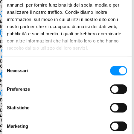
Giocatori
annunci, per fornire funzionalità dei social media e per
1
analizzare il nostro traffico. Condividiamo inoltre
informazioni sul modo in cui utilizzi il nostro sito con i
Edizione
Inglese
nostri partner che si occupano di analisi dei dati web,
pubblicità e social media, i quali potrebbero combinarle
con altre informazioni che hai fornito loro o che hanno
Dipendenza dalla lingua
Bassa
raccolto dal tuo utilizzo dei loro servizi.
Durata
Selezione
60 - 75 min.
Necessari
del
consenso
Età
10+
Preferenze
BGG Weight
3.00
Statistiche
Descrizione
Danzica (l'odierna Gdańsk) è nata nel 1920, in conformità con il 
Trattato di Versailles del 1919. Nei due decenni successivi la città 
divenne un motivo di frizione delle relazioni polacco-tedesche, che 
Marketing
culminarono nella crisi di Danzica del 1939. Il primo giorno della 