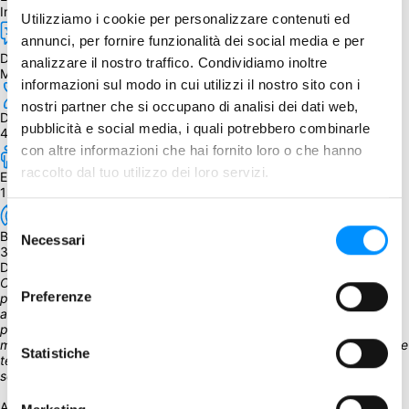
Inglese
Utilizziamo i cookie per personalizzare contenuti ed
annunci, per fornire funzionalità dei social media e per
Dipendenza dalla lingua
analizzare il nostro traffico. Condividiamo inoltre
Moderata
informazioni sul modo in cui utilizzi il nostro sito con i
nostri partner che si occupano di analisi dei dati web,
Durata
pubblicità e social media, i quali potrebbero combinarle
45 - 90 min.
con altre informazioni che hai fornito loro o che hanno
raccolto dal tuo utilizzo dei loro servizi.
Età
13+
Selezione
BGG Weight
Necessari
del
3.00
consenso
Descrizione
Cosmic Frog è un gioco di raccolta, combattimento e furto su scala 
Preferenze
planetaria. Ogni giocatore controlla una creatura simile a una rana 
alta due miglia, immortale e invulnerabile che esiste esclusivamente 
per raccogliere terreno dai Frammenti di Aeth, i frammenti di un 
mondo andato in frantumi molto tempo fa. I Primi cercano di usare le 
Statistiche
terre dei Frammenti per ricostruire il mondo di Aeth e le tue rane 
sono i loro raccoglitori.
All'inizio del gioco, le tue rane scendono dall'Etere, il mare cosmico 