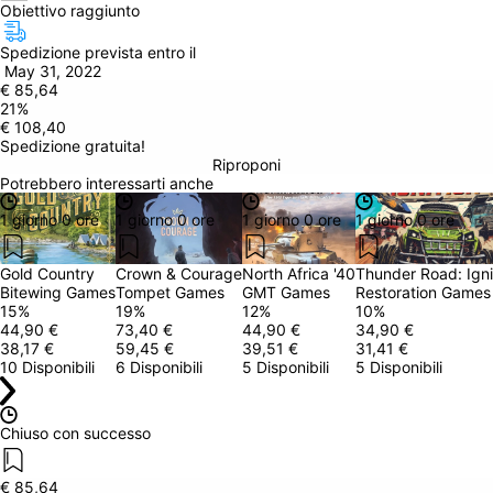
Obiettivo raggiunto
Spedizione prevista entro il
 May 31, 2022
€ 85,64
21
%
€ 108,40
Spedizione gratuita!
Riproponi
Potrebbero interessarti anche
1 giorno 0 ore
1 giorno 0 ore
1 giorno 0 ore
1 giorno 0 ore
Gold Country
Crown & Courage
North Africa '40
Thunder Road: Igni
Bitewing Games
Tompet Games
GMT Games
Restoration Games
15
%
19
%
12
%
10
%
44,90 €
73,40 €
44,90 €
34,90 €
38,17 €
59,45 €
39,51 €
31,41 €
10 Disponibili
6 Disponibili
5 Disponibili
5 Disponibili
Chiuso con successo
€ 85,64