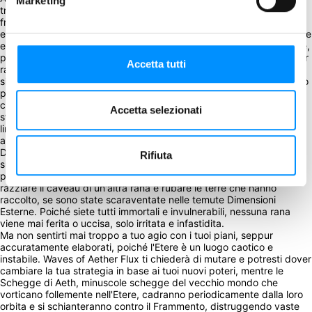
Marketing
tra i mondi, su un Frammento di Aeth ricco di terreno. Una volta sul 
frammento, raccogli la terra e la immagazzini nel tuo enorme 
esofago. Quando la tua gola è sufficientemente piena, salti nell'Etere 
e vomiti il ​​contenuto della tua gola nel tuo caveau interdimensionale, 
per l'immagazzinamento permanente, quindi torni al Frammento per 
Accetta tutti
raccogliere altra terra. Sebbene la missione collettiva delle tue rane 
sia quella di raccogliere più terra possibile per i Primi, il tuo obiettivo 
privato è dimostrare di essere il più grande dei loro raccoglitori, 
consegnando loro il caveau più prezioso. Per fare ciò, devi riempire 
Accetta selezionati
strategicamente il tuo caveau in modo da massimizzare sia i set 
lineari di terre identiche che la diversità delle terre nel tuo caveau 
alla fine del gioco.
Durante la partita, sei libero di stare per conto tuo e concentrarti 
Rifiuta
sulla raccolta al tuo ritmo... oppure puoi attaccare le altre rane e 
provare a prendere le terre direttamente dalle loro gole. Puoi anche 
razziare il caveau di un'altra rana e rubare le terre che hanno 
raccolto, se sono state scaraventate nelle temute Dimensioni 
Esterne. Poiché siete tutti immortali e invulnerabili, nessuna rana 
viene mai ferita o uccisa, solo irritata e infastidita.
Ma non sentirti mai troppo a tuo agio con i tuoi piani, seppur 
accuratamente elaborati, poiché l'Etere è un luogo caotico e 
instabile. Waves of Aether Flux ti chiederà di mutare e potresti dover 
cambiare la tua strategia in base ai tuoi nuovi poteri, mentre le 
Schegge di Aeth, minuscole schegge del vecchio mondo che 
vorticano follemente nell'Etere, cadranno periodicamente dalla loro 
orbita e si schianteranno contro il Frammento, distruggendo vaste 